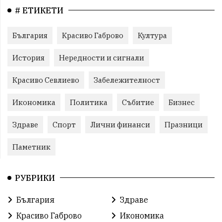
# ЕТИКЕТИ
България
Красиво Габрово
Култура
История
Нередности и сигнали
Красиво Севлиево
Забележителност
Икономика
Политика
Събитие
Бизнес
Здраве
Спорт
Лични финанси
Празници
Паметник
РУБРИКИ
България
Здраве
Красиво Габрово
Икономика