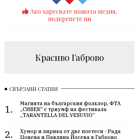
Ако харесвате нашата медия,
подкрепете ни
Красиво Габрово
СВЪРЗАНИ СТАТИИ
Магията на българския фолклор, ФТА
1.
„СИВЕК“ с триумф на фестивала
„TARANTELLA DEL VESUVIO“
2.
Хумор и лирика от две поетеси - Рада
Цонева и Павлина Йосева в Габрово