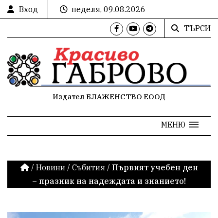
Вход
неделя, 09.08.2026
ТЪРСИ
Издател БЛАЖЕНСТВО ЕООД
МЕНЮ
/
Новини
/
Събития
/
Първият учебен ден
– празник на надеждата и знанието!