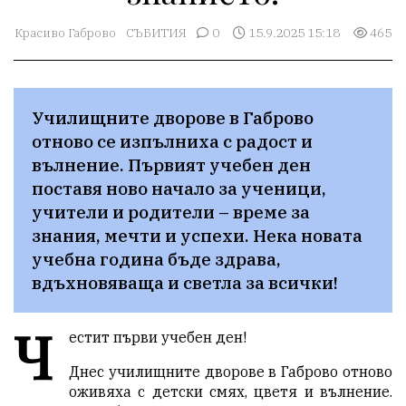
Красиво Габрово
СЪБИТИЯ
0
15.9.2025 15:18
465
Училищните дворове в Габрово 
отново се изпълниха с радост и 
вълнение. Първият учебен ден 
поставя ново начало за ученици, 
учители и родители – време за 
знания, мечти и успехи. Нека новата 
учебна година бъде здрава, 
вдъхновяваща и светла за всички!
Ч
естит първи учебен ден!
Днес училищните дворове в Габрово отново
оживяха с детски смях, цветя и вълнение.