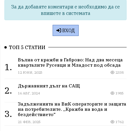
За да добавяте коментари е необходимо да се
впишете в системата
ВХОД
ТОП 5 СТАТИИ
Вълна от кражби в Габрово: Над два месеца
1.
кварталите Русевци и Младост под обсада
12 ЮНИ, 2025
2338
Държавният дълг на САЩ
2.
16 АВГ, 2024
1985
Задълженията на ВиК операторите и защита
на потребителите. „Кражба на вода и
3.
бездействието"
21 ФЕВ, 2025
1762