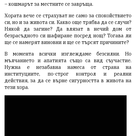
– кошмарът за местните се завръща.
Хората вече се страхуват не само за спокойствието
си, но и за живота си. Какво още трябва да се случи?
Някой да загине? Да влязат в нечий дом от
безрасъдното си шафиране посред нощ? Тогава ли
ще се намерят виновни и ще се търсят причините?
В момента всички изглеждаме безсилни. Но
мълчанието и апатията също са вид съучастие.
Нужна е незабавна намеса от страна на
институциите, по-строг контрол и реални
действия, за да се върне сигурността в живота на
тези хора.