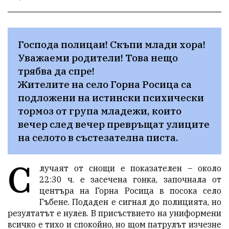
Господа полицаи! Скъпи млади хора! 
Уважаеми родители! Това нещо 
трябва да спре!

Жителите на село Горна Росица са 
подложени на истински психически 
тормоз от група младежи, които 
вечер след вечер превръщат улиците 
на селото в състезателна писта.
С
лучаят от снощи е показателен – около
22:30 ч. е засечена гонка, започнала от
центъра на Горна Росица в посока село
Гъбене. Подаден е сигнал до полицията, но
резултатът е нулев. В присъствието на униформени
всичко е тихо и спокойно, но щом патрулът изчезне