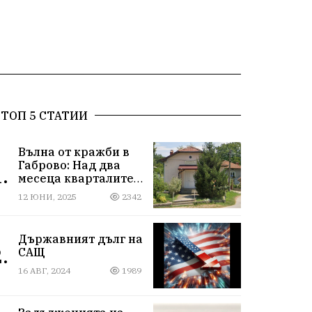
ТОП 5 СТАТИИ
Вълна от кражби в
Габрово: Над два
.
месеца кварталите
Русевци и Младост
12 ЮНИ, 2025
2342
под обсада
Държавният дълг на
.
САЩ
16 АВГ, 2024
1989