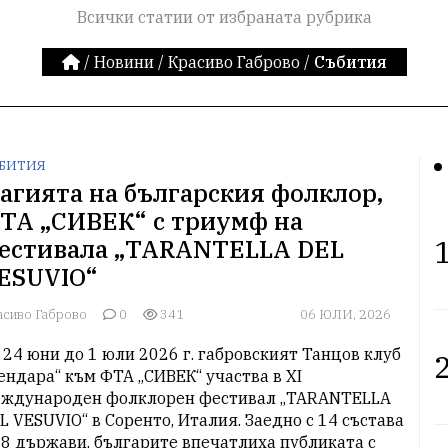
Всички статии от избраната рубрика
/
Новини
/
Красиво Габрово
/
Събития
БИТИЯ
агията на българския фолклор,
ТА „СИВЕК“ с триумф на
1
естивала „TARANTELLA DEL
ESUVIO“
асиво Габрово
0
341
06 ЮЛИ, 2026
 24 юни до 1 юли 2026 г. габровският Танцов клуб 
2
ендара“ към ФТА „СИВЕК“ участва в XI 
ждународен фолклорен фестивал „TARANTELLA 
L VESUVIO“ в Соренто, Италия. Заедно с 14 състава 
 8 държави, българите впечатлиха публиката с 