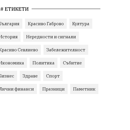
# ЕТИКЕТИ
България
Красиво Габрово
Култура
История
Нередности и сигнали
Красиво Севлиево
Забележителност
Икономика
Политика
Събитие
Бизнес
Здраве
Спорт
Лични финанси
Празници
Паметник