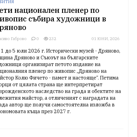
БИТИЯ
ети национален пленер по
ивопис събира художници в
ряново
асиво Габрово
0
232
01 ЮНИ, 2026
 1 до 5 юли 2026 г. Исторически музей - Дряново, 
щина Дряново и Съюзът на българските 
дожници организират петото издание на 
ционалния пленер по живопис „Дряново на 
йстор Колю Фичето - памет и настояще“. Петима 
орци от цялата страна ще интерпретират 
зрожденското наследство на града и обектите на 
лежития майстор, а отличеният с наградата на 
ада автор ще получи самостоятелна изложба в 
ономовата къща през 2027 г.