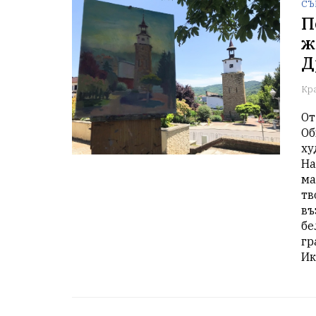
СЪ
П
ж
Д
Кр
От
Об
ху
На
ма
тв
въ
бе
гр
Ик