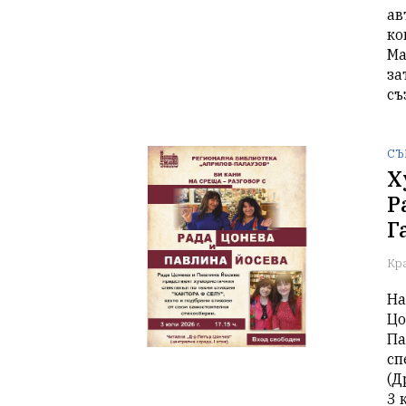
ав
ко
Ма
за
съ
СЪ
Х
Р
Г
Кр
На
Цо
Па
сп
(Д
3 