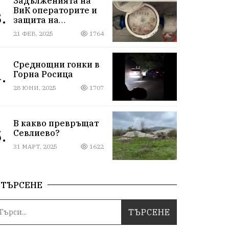
Задълженията на
ВиК операторите и
.
защита на
потребителите.
21 ФЕВ, 2025
1764
„Кражба на вода и
бездействието"
Среднощни гонки в
.
Горна Росица
28 ЮНИ, 2025
1707
В какво превръщат
.
Севлиево?
31 МАРТ, 2025
1622
ТЪРСЕНЕ