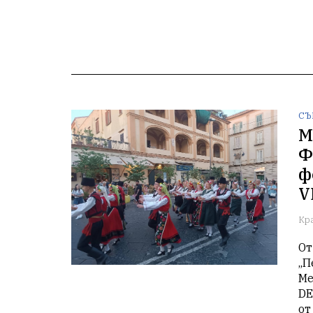
СЪ
М
Ф
ф
V
Кр
От
„П
Ме
DE
от