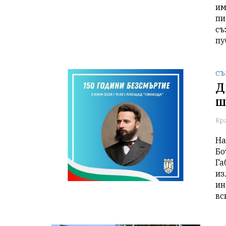
им
пи
съ
пу
СЪ
Д
ш
Кр
На
Бо
Га
из
ин
вс