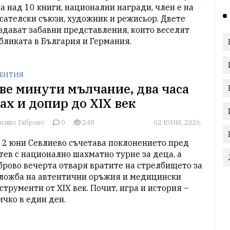
а над 10 книги, национални награди, член е на 
сателски съюзи, художник и режисьор. Двете 
здават забавни представления, които веселят 
бликата в България и Германия.
БИТИЯ
ве минути мълчание, два часа
ах и допир до XIX век
асиво Габрово
0
248
02 ЮНИ, 2026
 2 юни Севлиево съчетава поклонението пред 
тев с национално шахматно турне за деца, а 
брово вечерта отваря вратите на стрелбището за 
ложба на автентични оръжия и медицински 
струменти от XIX век. Почит, игра и история – 
ичко в един ден.