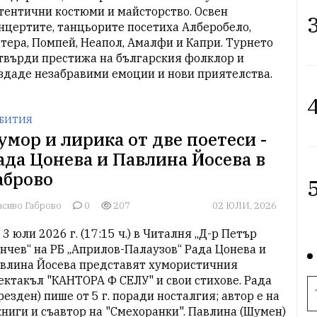
тентични костюми и майсторство. Освен 
3
нцертите, танцьорите посетиха Алберобело, 
тера, Помпей, Неапол, Амалфи и Капри. Турнето 
твърди престижа на българския фолклор и 
здаде незабравими емоции и нови приятелства.
4
БИТИЯ
умор и лирика от две поетеси -
ада Цонева и Павлина Йосева в
аброво
5
асиво Габрово
0
207
02 ЮЛИ, 2026
 3 юли 2026 г. (17:15 ч.) в Читалня „Д-р Петър 
нчев“ на РБ „Априлов-Палаузов“ Рада Цонева и 
влина Йосева представят хумористичния 
ектакъл "КАНТОРА Ф СЕЛУ" и свои стихове. Рада 
резден) пише от 5 г. поради носталгия; автор е на 
книги и съавтор на "Смехоранки". Павлина (Шумен) 