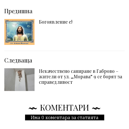
Предишна
Богоявление е!
Следваща
Некачествено саниране в Габрово –
жители от ул. „Морава“ 9 се борят за
справедливост
КОМЕНТАРИ
Има 0 коментара за статията