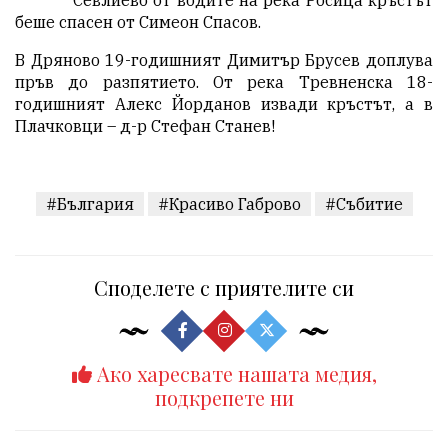
Севлиево от водите на река Росица кръстът
беше спасен от Симеон Спасов.
В Дряново 19-годишният Димитър Брусев доплува
пръв до разпятието. От река Тревненска 18-
годишният Алекс Йорданов извади кръстът, а в
Плачковци – д-р Стефан Станев!
#България
#Красиво Габрово
#Събитие
Споделете с приятелите си
Ако харесвате нашата медия,
подкрепете ни