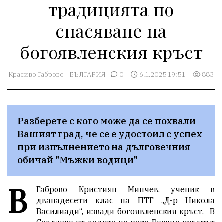
традицията по
спасяване на
богоявленския кръст
Красиво Габрово
БЪЛГАРИЯ
0
6.1.2025 19:51
883
Разберете с кого може да се похвали 
Вашият град, че се е удостоил с успех 
при изпълнението на дълговечния 
обичай "Мъжки водици"
В
Габрово Кристиян Минчев, ученик в
дванадесети клас на ПТГ „Д-р Никола
Василиади“, извади богоявленския кръст. В