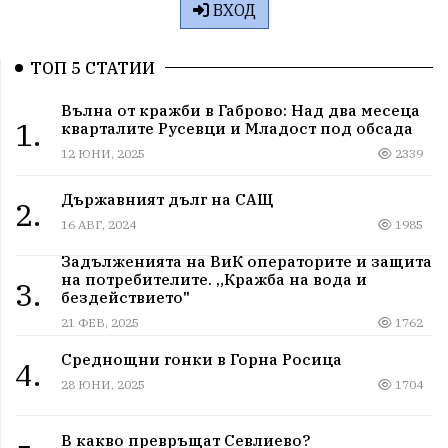
ВХОД
ТОП 5 СТАТИИ
Вълна от кражби в Габрово: Над два месеца
1.
кварталите Русевци и Младост под обсада
12 ЮНИ, 2025
2339
Държавният дълг на САЩ
2.
16 АВГ, 2024
1985
Задълженията на ВиК операторите и защита
на потребителите. „Кражба на вода и
3.
бездействието"
21 ФЕВ, 2025
1762
Среднощни гонки в Горна Росица
4.
28 ЮНИ, 2025
1704
В какво превръщат Севлиево?