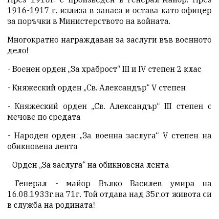
1916-1917 г. излиза в запаса и остава като офицер
за поръчки в Министерството на войната.
Многократно награждаван за заслуги във военното
дело!
- Военен орден „За храброст“ III и IV степен 2 клас
- Княжеский орден „Св. Александър“ V степен
- Княжеский орден „Св. Александър“ III степен с
мечове по средата
- Народен орден „За военна заслуга“ V степен на
обикновена лента
- Орден „За заслуга“ на обикновена лента
Генерал - майор Вълко Василев умира на
16.08.1933г.на 71г. Той отдава над 35г.от живота си
в служба на родината!