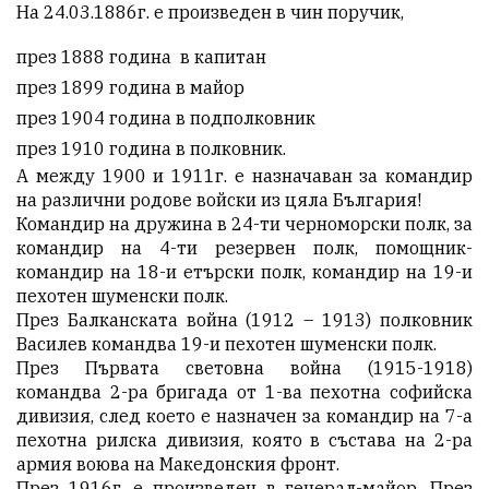
На 24.03.1886г. е произведен в чин поручик,
през 1888 година в капитан
през 1899 година в майор
през 1904 година в подполковник
през 1910 година в полковник.
А между 1900 и 1911г. е назначаван за командир
на различни родове войски из цяла България!
Командир на дружина в 24-ти черноморски полк, за
командир на 4-ти резервен полк, помощник-
командир на 18-и етърски полк, командир на 19-и
пехотен шуменски полк.
През Балканската война (1912 – 1913) полковник
Василев командва 19-и пехотен шуменски полк.
През Първата световна война (1915-1918)
командва 2-ра бригада от 1-ва пехотна софийска
дивизия, след което е назначен за командир на 7-а
пехотна рилска дивизия, която в състава на 2-ра
армия воюва на Македонския фронт.
През 1916г. е произведен в генерал-майор. През