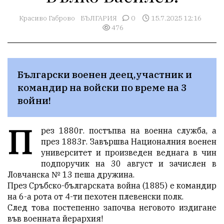
Красиво Габрово
БЪЛГАРИЯ
0
15.7.2025 12:16
476
Български военен деец,участник и 
командир на войски по време на 3 
войни! 
П
рез 1880г. постъпва на военна служба, а
през 1883г. Завършва Националния военен
университет и произведен веднага в чин
подпоручик на 30 август и зачислен в
Ловчанска № 13 пеша дружина.
През Сръбско-българската война (1885) е командир
на 6-а рота от 4-ти пехотен плевенски полк.
След това постепенно започва неговото издигане
във военната йерархия!