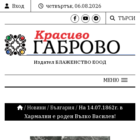
Вход
четвъртък, 06.08.2026
ТЪРСИ
Издател БЛАЖЕНСТВО ЕООД
МЕНЮ
/
Новини
/
България
/
На 14.07.1862г. в
Хармални е роден Вълко Василев!