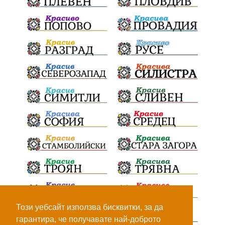
Този уебсайт използва бисквитки, за да
гарантира, че получавате най-доброто