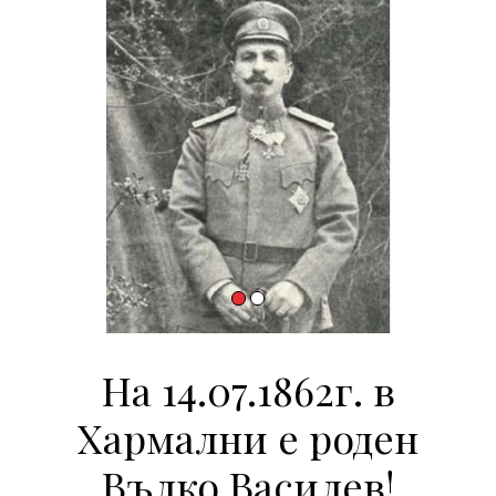
На 14.07.1862г. в
Хармални е роден
Вълко Василев!