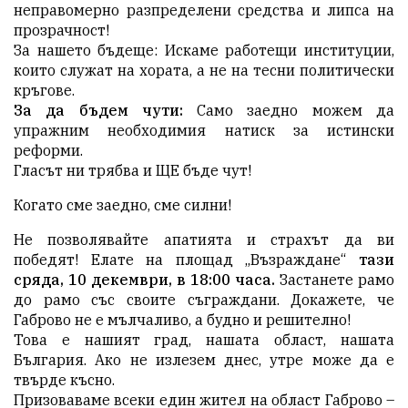
неправомерно разпределени средства и липса на
прозрачност!
​За нашето бъдеще: Искаме работещи институции,
които служат на хората, а не на тесни политически
кръгове.
​За да бъдем чути:
Само заедно можем да
упражним необходимия натиск за истински
реформи.
​Гласът ни трябва и ЩЕ бъде чут!
​Когато сме заедно, сме силни!
​Не позволявайте апатията и страхът да ви
победят! Елате на площад „Възраждане“
тази
сряда, 10 декември, в 18:00 часа.
Застанете рамо
до рамо със своите съграждани. Докажете, че
Габрово не е мълчаливо, а будно и решително!
​Това е нашият град, нашата област, нашата
България. Ако не излезем днес, утре може да е
твърде късно.
​Призоваваме всеки един жител на област Габрово –