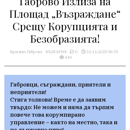
Габрово Излиза на
Площад „Възраждане“
Срещу Корупцията и
Безобразията!
Красиво Габрово
БЪЛГАРИЯ
0
10.12.2025 08:39
440
​Габровци, съграждани, приятели и 
неприятели!

​Стига толкова! Време е да заявим 
твърдо: Не можем и няма да търпим 
повече това корумпирано 
управление – както на местно, така и 
на държавно ниво!