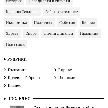
История
Нередности и сигнали
Красиво Севлиево
Забележителност
Икономика
Политика
Събитие
Бизнес
Здраве
Спорт
Лични финанси
Празници
Паметник
РУБРИКИ
България
Здраве
Красиво Габрово
Икономика
Бизнес
ПОСЛЕДНО
Съратникът на Левски, който