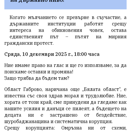
Когато мълчанието се превърне в съучастие, а
държавните институции работят срещу
интереса на обикновения човек, остава
единственият път – пътят на мирния
граждански протест.
Сряда, 10 декември 2025 г., 18:00 часа
​Ние имаме право на глас и ще го използваме, за да
поискаме оставки и промяна!
​Защо трябва да бъдем там?
​Област Габрово, наричана още „Бялата област“, е
известна със своя здрав морал и трудолюбие. Ние,
хората от този край, сме принудени да гледаме как
нашите усилия и данъци се пилеят, а бъдещето на
децата ни е застрашено от бездействие,
шуробаджанащина и систематична корупция.
​Срещу корупцията: Омръзна ни от схеми,