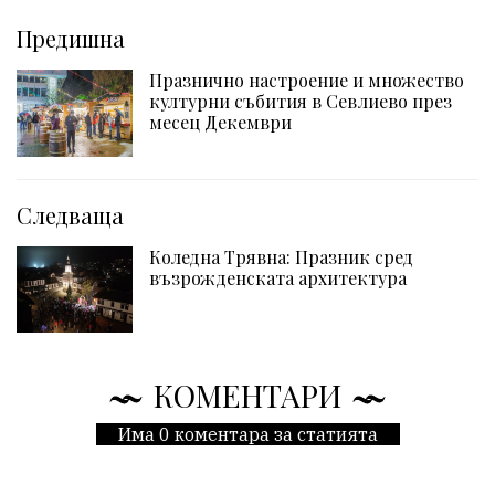
Предишна
Празнично настроение и множество
културни събития в Севлиево през
месец Декември
Следваща
Коледна Трявна: Празник сред
възрожденската архитектура
КОМЕНТАРИ
Има 0 коментара за статията