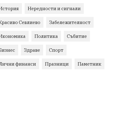
История
Нередности и сигнали
Красиво Севлиево
Забележителност
Икономика
Политика
Събитие
Бизнес
Здраве
Спорт
Лични финанси
Празници
Паметник