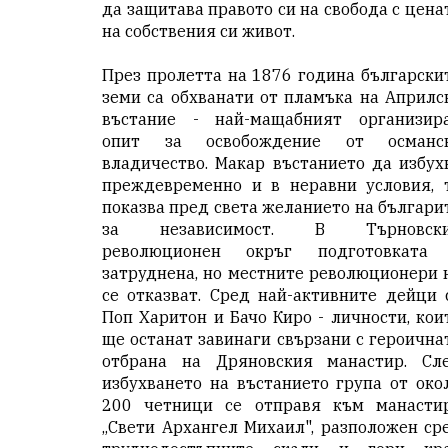
да защитава правото си на свобода с цена
на собствения си живот.
През пролетта на 1876 година български
земи са обхванати от пламъка на Априлс
въстание - най-мащабният организир
опит за освобождение от османс
владичество. Макар въстанието да избух
преждевременно и в неравни условия, 
показва пред света желанието на българи
за независимост. В Търновск
революционен окръг подготовката
затруднена, но местните революционери 
се отказват. Сред най-активните дейци 
Поп Харитон и Бачо Киро - личности, кои
ще останат завинаги свързани с героична
отбрана на Дряновския манастир. Сл
избухването на въстанието група от око
200 четници се отправя към манасти
„Свети Архангел Михаил", разположен ср