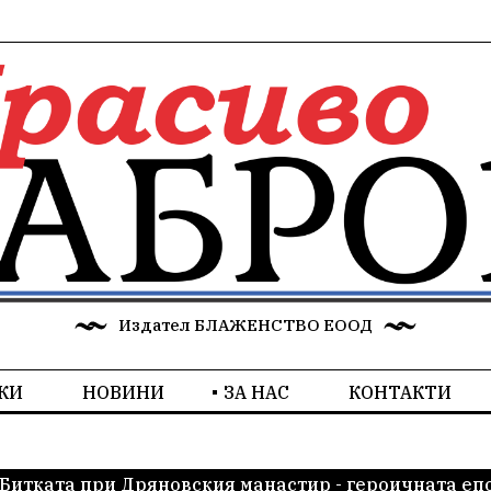
Издател БЛАЖЕНСТВО ЕООД
КИ
НОВИНИ
ЗА НАС
КОНТАКТИ
Битката при Дряновския манастир - героичната еп