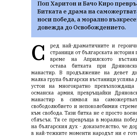
Поп Харитон и Бачо Киро превръ
Битката е драма на саможертвата,
носи победа, а морално възкресен
довежда до Освобождението.
С
ред най-драматичните и героич
страници от българската история 
време на Априлското въстан
остава битката при Дряновск
манастир. В продължение на девет д
малка група български въстаници успява 
устои на многократно превъзхождаща
османска армия, превръщайки Дряновс
манастир в символ на саможертват
свободолюбието и непоколебимия стрем
към свобода. Тази битка не е просто воен
сблъсък. Тя се превръща в морална побе
на българския дух - доказателство, че до
в най-тежките моменти народът ни е гот