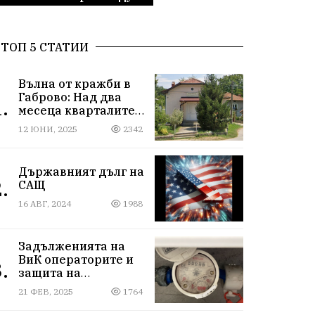
ТОП 5 СТАТИИ
Вълна от кражби в
Габрово: Над два
.
месеца кварталите
Русевци и Младост
12 ЮНИ, 2025
2342
под обсада
Държавният дълг на
.
САЩ
16 АВГ, 2024
1988
Задълженията на
ВиК операторите и
.
защита на
потребителите.
21 ФЕВ, 2025
1764
„Кражба на вода и
бездействието"