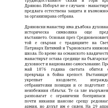
труднодостъпните скали и гори кр
Дряново. Изборът не е случаен - манастир
предлага естествена защита и възможно
за организирана отбрана.
Дряновски манастир има дълбока духовна
историческа символика още пре
въстанието. Основан през Средновековиет
той е свързан с традициите на Све
Патриарх Евтимий и Търновската книжов
школа. По време на османското владичест
манастирът остава средище на българска
духовност и национално самосъзнание. Пр
май 1876 година светата обител 
превръща в бойна крепост. Въстаници
укрепват входовете, изгражд
отбранителни позиции и се подготвят 
неизбежния сблъсък. Те са зле въоръжен
разполагат с ограничени боеприпаси
почти никакви шансове срещу редовна
армия, но духът им е силен. На 29 апр