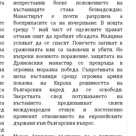
та
непрестанни боеве положението на
въстаниците става безнадеждно.
Манастирът е почти разрушен, а
те
боеприпасите са на изчерпване. В нощта
ко
срещу 7 май част от оцелелите правят
ан
отчаян опит да пробият обсадата. Малцина
ко
успяват да се спасят. Повечето загиват в
ва
сраженията или са заловени и убити. Но
то
въпреки военното поражение, защитата на
те
Дряновския манастир се превръща в
ия
огромна морална победа. Съпротивата на
 е
шепа въстаници срещу огромна армия
не
показва на Европа решимостта на
са
българския народ да се освободи.
то
Зверствата след потушаването на
та
въстанието предизвикват силен
ед
международен отзвук и постепенно
ло
променят отношението на европейските
ра
държави към българския въпрос.
ед