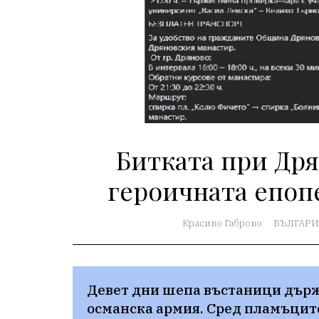
Битката при Др
героичната епоп
Красиво Габрово
БЪЛГАРИ
Девет дни шепа въстаници държ
османска армия. Сред пламъците