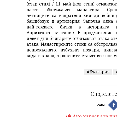
(стар стил) / 11 май (нов стил) османски
части обкръжават манастира. Сре
четниците са изпратени хиляди войниц
башибозук и артилерия. Започва една 
най-тежките битки в историята 
Априлското въстание. В продължение 
девет дни българите отблъскват атака сл
атака. Манастирските стени са обстрелва
непрекъснато, избухват пожари, липсв
вода и храна, а ранените стават все повеч
#България
Споделете
Ако харесвате на