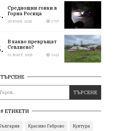
Среднощни гонки в
.
Горна Росица
28 ЮНИ, 2025
1707
В какво превръщат
.
Севлиево?
31 МАРТ, 2025
1621
ТЪРСЕНЕ
# ЕТИКЕТИ
България
Красиво Габрово
Култура