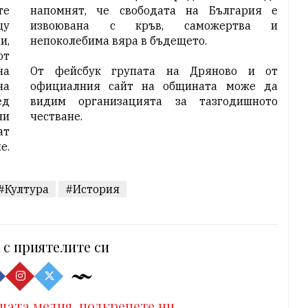
те
напомнят, че свободата на България е
щу
извоювана с кръв, саможертва и
и,
непоколебима вяра в бъдещето.
от
на
От фейсбук групата на Дряново и от
на
официалния сайт на
общината
може да
ед
видим организацията за тазгодишното
ни
честване.
ат
е.
#Култура
#История
 с приятелите си
шата медия, подкрепете ни