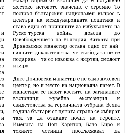
ай
Макар Априлско въстание да е потушено
ът
жестоко, неговото значение е огромно. То
ст
поставя българския национален въпрос в
центъра на международната политика и
става една от причините за избухването на
 и
Руско-турска война, довела до
ди
Освобождението на България. Битката при
о,
Дряновския манастир остава едно от най-
ти
силните доказателства, че свободата не се
на
подарява - тя се извоюва с жертви, смелост
во
и вяра.
та
ез
Днес Дряновски манастир е не само духовен
се
център, но и място на национална памет. В
те
манастира се пазят костите на загиналите
ат
въстаници, музейна експозиция и
за
свидетелства за героичната отбрана. Всяка
и,
година българи от цялата страна се събират
 и
там, за да отдадат почит на героите.
та
Имената на Поп Харитон, Бачо Киро и
ил
техните четници продължават да