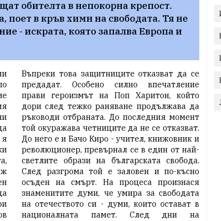
щат обителта в непокорна крепост. 
 поет в кръв химн на свободата. Тя не 
ие - искрата, която запалва Европа и 
ни
Въпреки това защитниците отказват да се
по
предадат. Особено силно впечатление
ие
прави героизмът на Поп Харитон, който
ия
дори след тежко раняване продължава да
ни
ръководи отбраната. До последния момент
да
той окуражава четниците да не се отказват.
 я
До него е и Бачо Киро - учител, книжовник и
ки
революционер, превърнал се в един от най-
а,
светлите образи на българската свобода.
еж
След разгрома той е заловен и по-късно
ен
осъден на смърт. На процеса произнася
да
знаменитите думи, че умира за свободата
ри
на отечеството си - думи, които остават в
ов
националната памет. След дни на