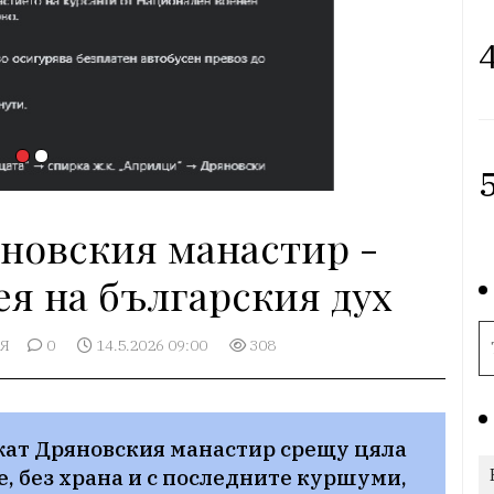
4
5
яновския манастир -
ея на българския дух
Я
0
14.5.2026 09:00
308
ат Дряновския манастир срещу цяла 
, без храна и с последните куршуми, 