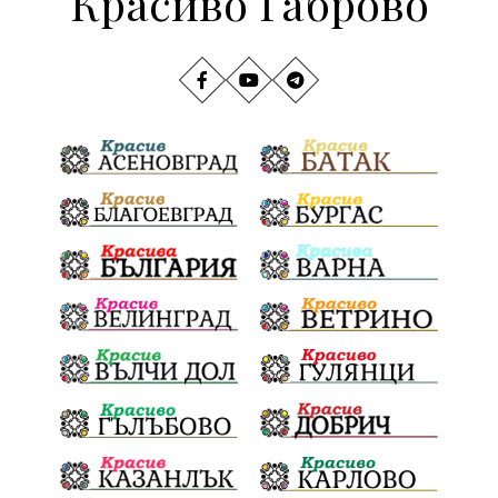
Красиво Габрово